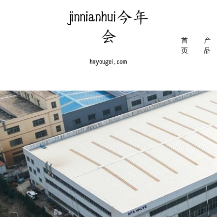
首
产
页
品