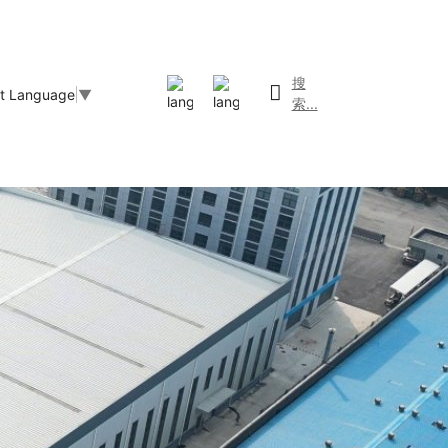
搜
ct Language
▼
索...